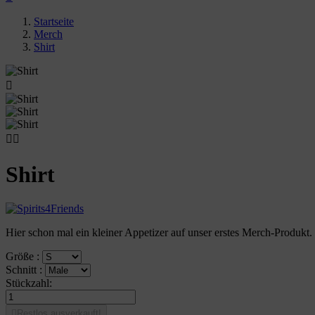
Startseite
Merch
Shirt



Shirt
Hier schon mal ein kleiner Appetizer auf unser erstes Merch-Produkt.
Größe :
Schnitt :
Stückzahl:

Restlos ausverkauft!