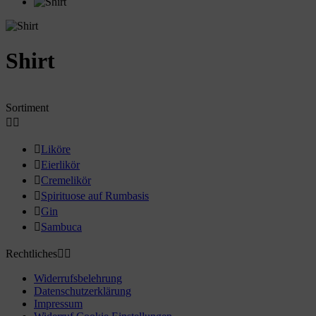
Shirt
Sortiment



Liköre

Eierlikör

Cremelikör

Spirituose auf Rumbasis

Gin

Sambuca
Rechtliches


Widerrufsbelehrung
Datenschutzerklärung
Impressum