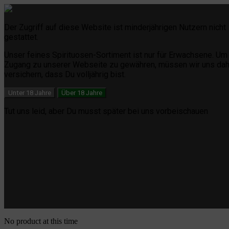
Der Zugriff auf diese Website ist minderjährigen Nutzern nicht
gestattet.
Unser feines Spirituosen-Sortiment ist nur für Erwachsene.
Um 
Zugang zu unserer Webseite zu gewähren, müssen wir uns dah
versichern, dass Du volljährig bist.
Unter 18 Jahre
Über 18 Jahre
Tut uns leid, aber Du musst später bei uns vorbeischauen
No product at this time