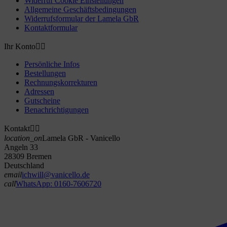
Widerruf Cookie Einstellungen
Allgemeine Geschäftsbedingungen
Widerrufsformular der Lamela GbR
Kontaktformular
Ihr Konto


Persönliche Infos
Bestellungen
Rechnungskorrekturen
Adressen
Gutscheine
Benachrichtigungen
Kontakt


location_on
Lamela GbR - Vanicello
Angeln 33
28309 Bremen
Deutschland
email
ichwill@vanicello.de
call
WhatsApp: 0160-7606720