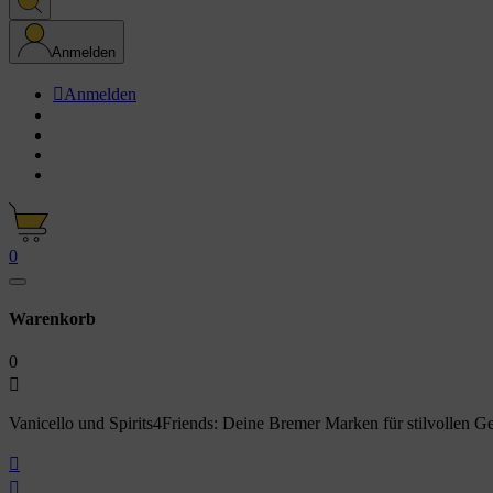
Anmelden

Anmelden
0
Warenkorb
0

Vanicello und Spirits4Friends: Deine Bremer Marken für stilvollen G

