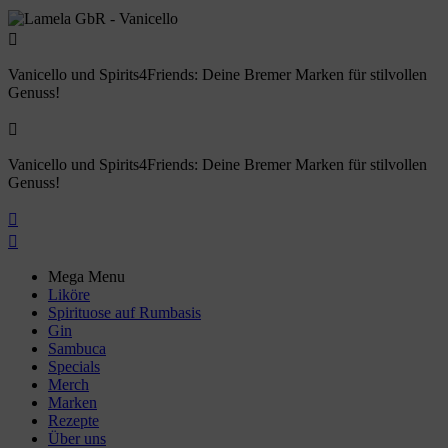

Vanicello und Spirits4Friends: Deine Bremer Marken für stilvollen
Genuss!

Vanicello und Spirits4Friends: Deine Bremer Marken für stilvollen
Genuss!


Mega Menu
Liköre
Spirituose auf Rumbasis
Gin
Sambuca
Specials
Merch
Marken
Rezepte
Über uns