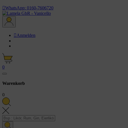

WhatsApp: 0160-7606720

Anmelden
0
Warenkorb
0