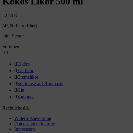
Kokos Likör 500 ml
22,50 €
(45,00 € pro Liter)
inkl. Steuer
Sortiment



Liköre

Eierlikör

Cremelikör

Spirituose auf Rumbasis

Gin

Sambuca
Rechtliches


Widerrufsbelehrung
Datenschutzerklärung
Impressum