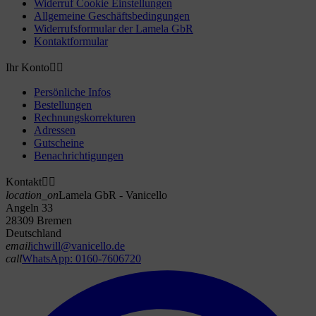
Widerruf Cookie Einstellungen
Allgemeine Geschäftsbedingungen
Widerrufsformular der Lamela GbR
Kontaktformular
Ihr Konto


Persönliche Infos
Bestellungen
Rechnungskorrekturen
Adressen
Gutscheine
Benachrichtigungen
Kontakt


location_on
Lamela GbR - Vanicello
Angeln 33
28309 Bremen
Deutschland
email
ichwill@vanicello.de
call
WhatsApp: 0160-7606720